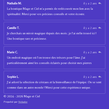
Nathalie M.
il y a 2 ans
La boutique Mage et Ciel m’a permis de redécouvrir mon lien avec la
spiritualité. Merci pour vos précieux conseils et votre écoute.
Camille T.
il y a 2 ans
Je cherchais un miroir magique depuis des mois ; je l’ai enfin trouvé ici !
Une boutique rare et précieuse.
Marie C.
il y a 2 ans
Un endroit magique où l’on trouve des trésors pour l’âme. J’ai
particulièrement aimé les conseils éclairés pour choisir mes pierres
Sophie L.
il y a 2 ans
J’ai adoré la sélection de cristaux et la bienveillance de l’équipe. On se sent
comme dans un autre monde ! Merci pour cette expérience unique.
© 2024 - 2026 Mage et Ciel
Propulsé par
Webador