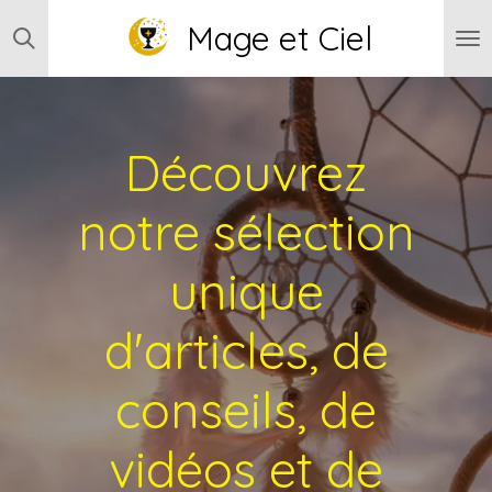
Passer
Mage et Ciel
au
contenu
principal
Découvrez
notre sélection
unique
d'articles, de
conseils, de
vidéos et de