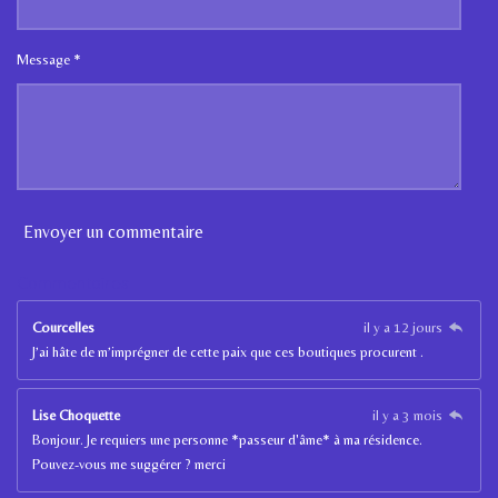
Message *
Envoyer un commentaire
Commentaires
Courcelles
il y a 12 jours
J’ai hâte de m’imprégner de cette paix que ces boutiques procurent .
Lise Choquette
il y a 3 mois
Bonjour. Je requiers une personne *passeur d'âme* à ma résidence.
Pouvez-vous me suggérer ? merci