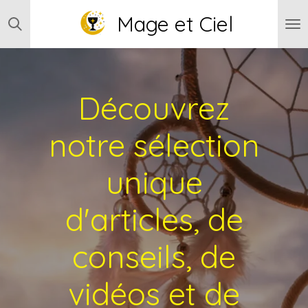
Passer
Mage et Ciel
au
contenu
principal
Découvrez
notre sélection
unique
d'articles, de
conseils, de
vidéos et de