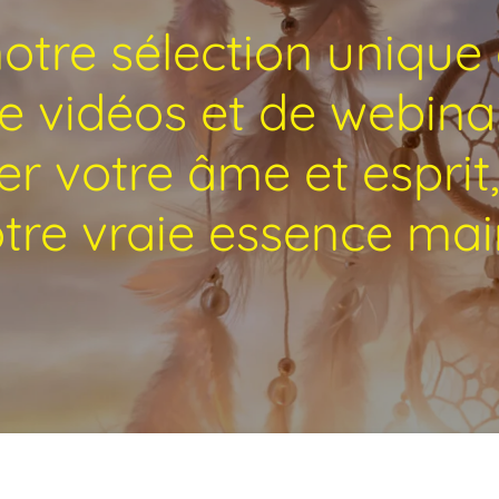
tre sélection unique d
de vidéos et de webinai
r votre âme et esprit, 
votre vraie essence mai