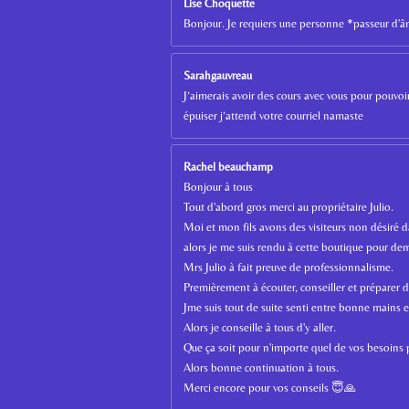
Lise Choquette
Bonjour. Je requiers une personne *passeur d'
Sarahgauvreau
J’aimerais avoir des cours avec vous pour pouvo
épuiser j’attend votre courriel namaste
Rachel beauchamp
Bonjour à tous
Tout d'abord gros merci au propriétaire Julio.
Moi et mon fils avons des visiteurs non désiré
alors je me suis rendu à cette boutique pour dem
Mrs Julio à fait preuve de professionnalisme.
Premièrement à écouter, conseiller et préparer d
Jme suis tout de suite senti entre bonne mains et 
Alors je conseille à tous d'y aller.
Que ça soit pour n'importe quel de vos besoins 
Alors bonne continuation à tous.
Merci encore pour vos conseils 😇🙏