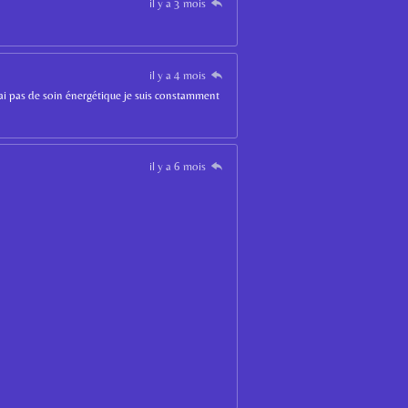
il y a 3 mois
il y a 4 mois
’ai pas de soin énergétique je suis constamment
il y a 6 mois