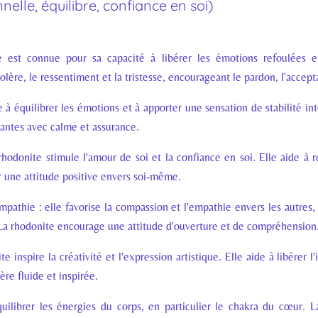
elle, équilibre, confiance en soi)
e est connue pour sa capacité à libérer les émotions refoulées et
lère, le ressentiment et la tristesse, encourageant le pardon, l'accepta
e à équilibrer les émotions et à apporter une sensation de stabilité int
ssantes avec calme et assurance.
rhodonite stimule l'amour de soi et la confiance en soi. Elle aide à r
er une attitude positive envers soi-même.
pathie : elle favorise la compassion et l'empathie envers les autres, a
La rhodonite encourage une attitude d'ouverture et de compréhension
ite inspire la créativité et l'expression artistique. Elle aide à libérer 
ère fluide et inspirée.
quilibrer les énergies du corps, en particulier le chakra du cœur. L