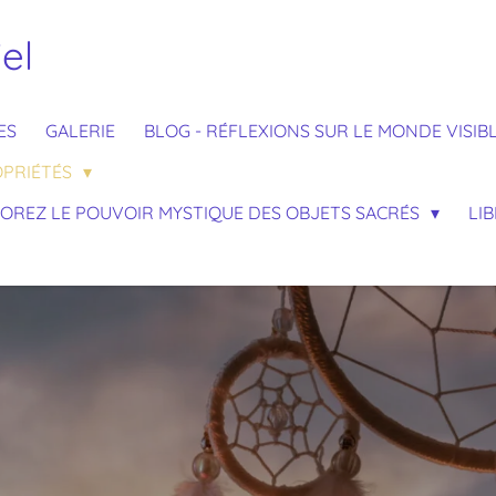
el
ES
GALERIE
BLOG - RÉFLEXIONS SUR LE MONDE VISIBL
ROPRIÉTÉS
PLOREZ LE POUVOIR MYSTIQUE DES OBJETS SACRÉS
LI