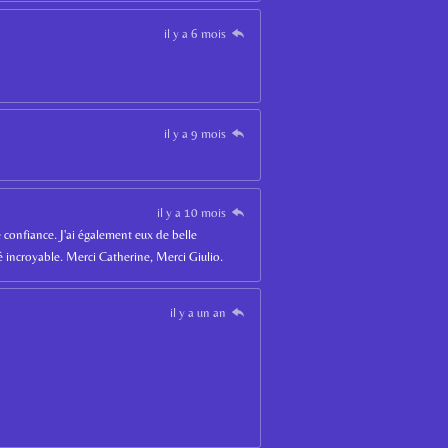
il y a 6 mois
il y a 9 mois
il y a 10 mois
confiance. J'ai également eux de belle
é incroyable. Merci Catherine, Merci Giulio.
il y a un an