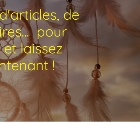
'articles, de
res... pour
et laissez
ntenant !