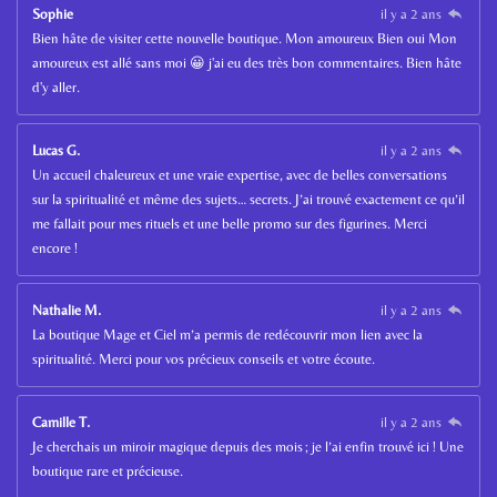
Sophie
il y a 2 ans
Bien hâte de visiter cette nouvelle boutique. Mon amoureux Bien oui Mon
amoureux est allé sans moi 😀 j'ai eu des très bon commentaires. Bien hâte
d'y aller.
Lucas G.
il y a 2 ans
Un accueil chaleureux et une vraie expertise, avec de belles conversations
sur la spiritualité et même des sujets… secrets. J’ai trouvé exactement ce qu’il
me fallait pour mes rituels et une belle promo sur des figurines. Merci
encore !
Nathalie M.
il y a 2 ans
La boutique Mage et Ciel m’a permis de redécouvrir mon lien avec la
spiritualité. Merci pour vos précieux conseils et votre écoute.
Camille T.
il y a 2 ans
Je cherchais un miroir magique depuis des mois ; je l’ai enfin trouvé ici ! Une
boutique rare et précieuse.