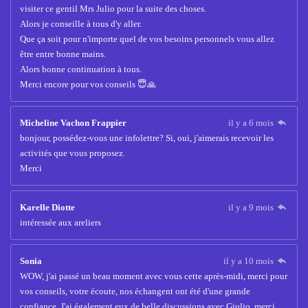
visiter ce gentil Mrs Julio pour la suite des choses.
Alors je conseille à tous d'y aller.
Que ça soit pour n'importe quel de vos besoins personnels vous allez
être entre bonne mains.
Alors bonne continuation à tous.
Merci encore pour vos conseils 😇🙏
Micheline Vachon Frappier
il y a 6 mois
bonjour, possédez-vous une infolettre? Si, oui, j'aimerais recevoir les
activités que vous proposez.
Merci
Karelle Diotte
il y a 9 mois
intéressée aux areliers
Sonia
il y a 10 mois
WOW, j'ai passé un beau moment avec vous cette après-midi, merci pour
vos conseils, votre écoute, nos échangent ont été d'une grande
confiance. J'ai également eux de belle discussions avec Giulio, merci