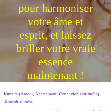
pour harmoniser
votre âme et
esprit, et laissez
briller votre vraie
essence
maintenant !
Kunzite (Amour, Apaisement, Connexion spirituelle)
Bienfaits et vertus