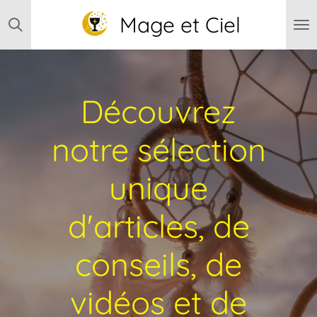
Passer
Mage et Ciel
au
contenu
principal
Découvrez
notre sélection
unique
d'articles, de
conseils, de
vidéos et de